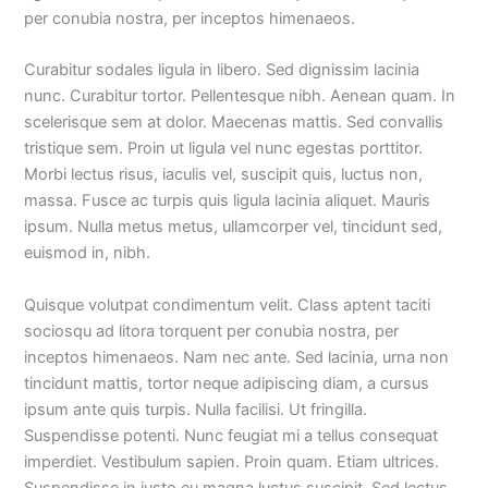
per conubia nostra, per inceptos himenaeos.
Curabitur sodales ligula in libero. Sed dignissim lacinia
nunc. Curabitur tortor. Pellentesque nibh. Aenean quam. In
scelerisque sem at dolor. Maecenas mattis. Sed convallis
tristique sem. Proin ut ligula vel nunc egestas porttitor.
Morbi lectus risus, iaculis vel, suscipit quis, luctus non,
massa. Fusce ac turpis quis ligula lacinia aliquet. Mauris
ipsum. Nulla metus metus, ullamcorper vel, tincidunt sed,
euismod in, nibh.
Quisque volutpat condimentum velit. Class aptent taciti
sociosqu ad litora torquent per conubia nostra, per
inceptos himenaeos. Nam nec ante. Sed lacinia, urna non
tincidunt mattis, tortor neque adipiscing diam, a cursus
ipsum ante quis turpis. Nulla facilisi. Ut fringilla.
Suspendisse potenti. Nunc feugiat mi a tellus consequat
imperdiet. Vestibulum sapien. Proin quam. Etiam ultrices.
Suspendisse in justo eu magna luctus suscipit. Sed lectus.