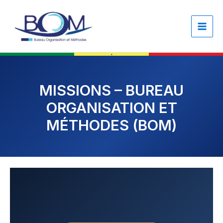
Skip
content
to
content
MISSIONS – BUREAU
ORGANISATION ET
MÉTHODES (BOM)