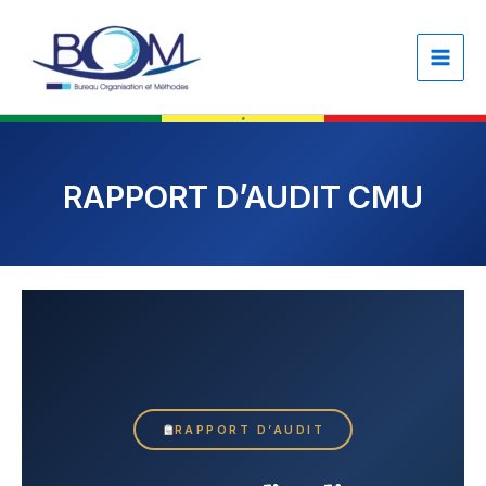
Skip
content
to
content
RAPPORT D’AUDIT CMU
RAPPORT D’AUDIT